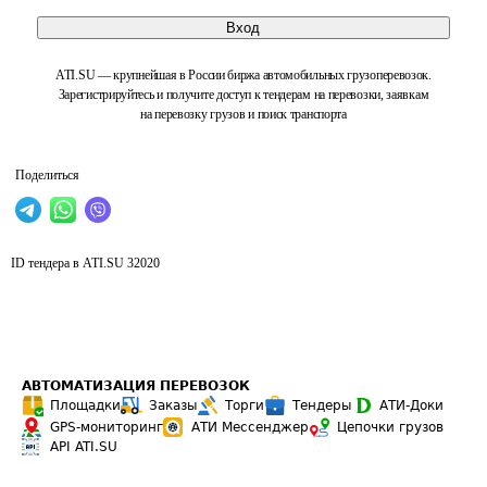
Вход
ATI.SU — крупнейшая в России биржа автомобильных грузоперевозок.
Зарегистрируйтесь и получите доступ к тендерам на перевозки, заявкам
на перевозку грузов и поиск транспорта
Поделиться
ID тендера в ATI.SU
32020
АВТОМАТИЗАЦИЯ ПЕРЕВОЗОК
Площадки
Заказы
Торги
Тендеры
АТИ-Доки
GPS-мониторинг
АТИ Мессенджер
Цепочки грузов
API ATI.SU