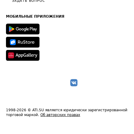
Общие положения
ЗАДАТЬ ВОПРОС
Часто задаваемые вопросы (FAQ)
Карта сайта
Техническая информация
МОБИЛЬНЫЕ ПРИЛОЖЕНИЯ
1998-2026
© ATI.SU является юридически зарегистрированной
торговой маркой.
Об авторских правах