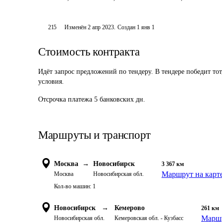
215
Изменён
2 апр 2023
.
Создан
1 янв 1
Стоимость контракта
Идёт запрос предложений по тендеру. В тендере победит то
условия.
Отсрочка платежа
5
банковских дн.
Маршруты и транспорт
Москва
→
Новосибирск
3 367
км
Маршрут на карт
Москва
Новосибирская обл.
Кол-во машин:
1
Новосибирск
→
Кемерово
261
км
Маршр
Новосибирская обл.
Кемеровская обл. - Кузбасс