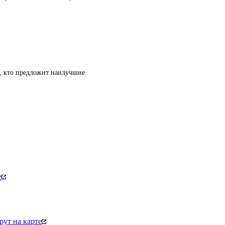
т, кто предложит наилучшие
е
ут на карте