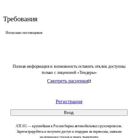
Требования
Несколько поставщиков
Полная информация и возможность оставить отклик доступны
только с лицензией «Тендеры»
Смотреть расценки
Регистрация
Вход
ATI.SU — крупнейшая в России биржа автомобильных грузоперевозок.
Зарегистрируйтесь и получите доступ к тендерам на перевозки, заявкам
на перевозку грузов и поиск транспорта