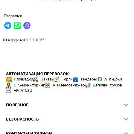
Поделиться
ID тендера в ATI.SU
31967
АВТОМАТИЗАЦИЯ ПЕРЕВОЗОК
Площадки
Заказы
Торги
Тендеры
АТИ-Доки
GPS-мониторинг
АТИ Мессенджер
Цепочки грузов
API ATI.SU
ПОЛЕЗНОЕ
Расчет расстояний
БЕЗОПАСНОСТЬ
Академия ATI.SU
ATI.SU о безопасности
Звезды ATI.SU на вашем сайте
КОНТАКТЫ И ТАРИФЫ