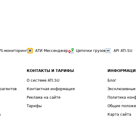
PS-мониторинг
АТИ Мессенджер
Цепочки грузов
API ATI.SU
КОНТАКТЫ И ТАРИФЫ
ИНФОРМАЦИ
О системе ATI.SU
Блог
рагентов
Контактная информация
Эксклюзивные
Реклама на сайте
Политика кон
Тарифы
Общие полож
а
Карта сайта