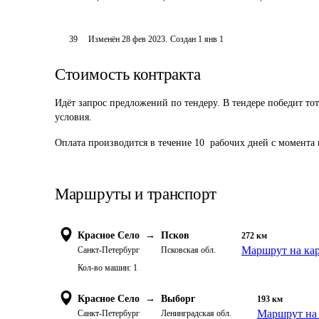
39
Изменён
28 фев 2023
.
Создан
1 янв 1
Стоимость контракта
Идёт запрос предложений по тендеру. В тендере победит то
условия.
Оплата производится в течение 10  рабочих дней с момента
Маршруты и транспорт
Красное Село
→
Псков
272
км
Маршрут на ка
Санкт-Петербург
Псковская обл.
Кол-во машин:
1
Красное Село
→
Выборг
193
км
Маршрут на 
Санкт-Петербург
Ленинградская обл.