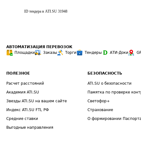
ID тендера в ATI.SU
31948
АВТОМАТИЗАЦИЯ ПЕРЕВОЗОК
Площадки
Заказы
Торги
Тендеры
АТИ-Доки
G
ПОЛЕЗНОЕ
БЕЗОПАСНОСТЬ
Расчет расстояний
ATI.SU о безопасности
Академия ATI.SU
Памятка по проверке конт
Звезды ATI.SU на вашем сайте
Светофор+
Индекс ATI.SU FTL РФ
Страхование
Средние ставки
О формировании Паспорт
Выгодные направления