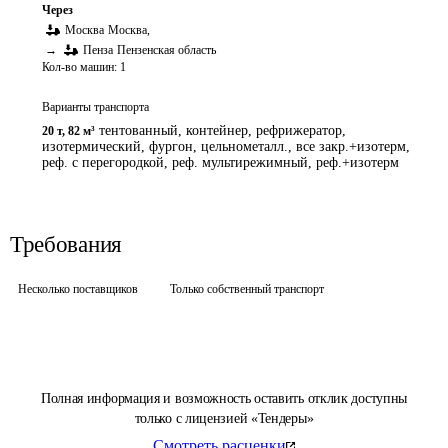
Через
Москва
Москва
,
→
Пенза
Пензенская область
Кол-во машин:
1
Варианты транспорта
тентованный, контейнер, рефрижератор,
20 т
,
82 м³
изотермический, фургон, цельнометалл., все закр.+изотерм,
реф. с перегородкой, реф. мультирежимный, реф.+изотерм
Требования
Несколько поставщиков
Только собственный транспорт
Полная информация и возможность оставить отклик доступны
только с лицензией «Тендеры»
Смотреть расценки