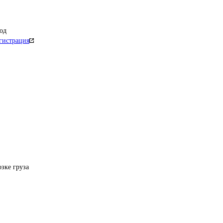
од
гистрация
озке груза