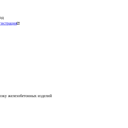
од
гистрация
возку железобетонных изделий