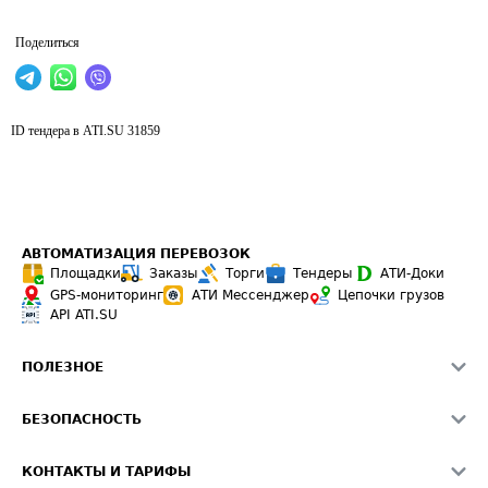
Поделиться
ID тендера в ATI.SU
31859
АВТОМАТИЗАЦИЯ ПЕРЕВОЗОК
Площадки
Заказы
Торги
Тендеры
АТИ-Доки
GPS-мониторинг
АТИ Мессенджер
Цепочки грузов
API ATI.SU
ПОЛЕЗНОЕ
Расчет расстояний
БЕЗОПАСНОСТЬ
Академия ATI.SU
ATI.SU о безопасности
Звезды ATI.SU на вашем сайте
КОНТАКТЫ И ТАРИФЫ
Памятка по проверке контрагентов