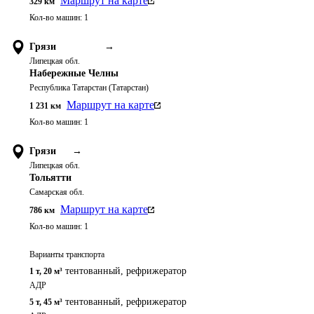
Маршрут на карте
329
км
Кол-во машин:
1
Грязи
→
Липецкая обл.
Набережные Челны
Республика Татарстан (Татарстан)
Маршрут на карте
1 231
км
Кол-во машин:
1
Грязи
→
Липецкая обл.
Тольятти
Самарская обл.
Маршрут на карте
786
км
Кол-во машин:
1
Варианты транспорта
тентованный, рефрижератор
1 т
,
20 м³
АДР
тентованный, рефрижератор
5 т
,
45 м³