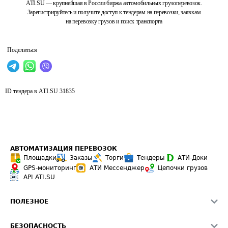
ATI.SU — крупнейшая в России биржа автомобильных грузоперевозок.
Зарегистрируйтесь и получите доступ к тендерам на перевозки, заявкам
на перевозку грузов и поиск транспорта
Поделиться
ID тендера в ATI.SU
31835
АВТОМАТИЗАЦИЯ ПЕРЕВОЗОК
Площадки
Заказы
Торги
Тендеры
АТИ-Доки
GPS-мониторинг
АТИ Мессенджер
Цепочки грузов
API ATI.SU
ПОЛЕЗНОЕ
Расчет расстояний
БЕЗОПАСНОСТЬ