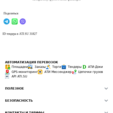
Поделиться
ID тендера в ATI.SU
31827
АВТОМАТИЗАЦИЯ ПЕРЕВОЗОК
Площадки
Заказы
Торги
Тендеры
АТИ-Доки
GPS-мониторинг
АТИ Мессенджер
Цепочки грузов
API ATI.SU
ПОЛЕЗНОЕ
Расчет расстояний
БЕЗОПАСНОСТЬ
Академия ATI.SU
ATI.SU о безопасности
Звезды ATI.SU на вашем сайте
КОНТАКТЫ И ТАРИФЫ