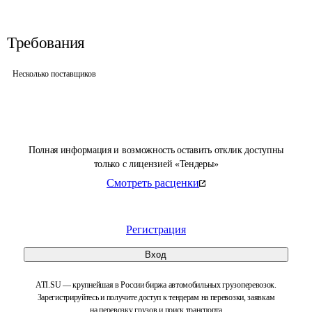
Требования
Несколько поставщиков
Полная информация и возможность оставить отклик доступны
только с лицензией «Тендеры»
Смотреть расценки
Регистрация
Вход
ATI.SU — крупнейшая в России биржа автомобильных грузоперевозок.
Зарегистрируйтесь и получите доступ к тендерам на перевозки, заявкам
на перевозку грузов и поиск транспорта