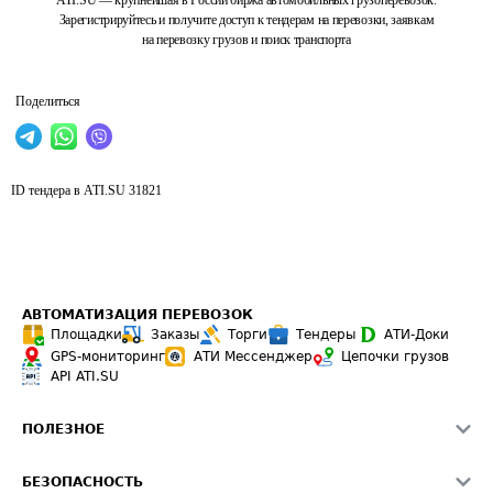
ATI.SU — крупнейшая в России биржа автомобильных грузоперевозок.
Зарегистрируйтесь и получите доступ к тендерам на перевозки, заявкам
на перевозку грузов и поиск транспорта
Поделиться
ID тендера в ATI.SU
31821
АВТОМАТИЗАЦИЯ ПЕРЕВОЗОК
Площадки
Заказы
Торги
Тендеры
АТИ-Доки
GPS-мониторинг
АТИ Мессенджер
Цепочки грузов
API ATI.SU
ПОЛЕЗНОЕ
Расчет расстояний
БЕЗОПАСНОСТЬ