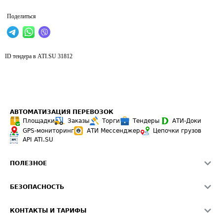
Поделиться
ID тендера в ATI.SU
31812
АВТОМАТИЗАЦИЯ ПЕРЕВОЗОК
Площадки
Заказы
Торги
Тендеры
АТИ-Доки
GPS-мониторинг
АТИ Мессенджер
Цепочки грузов
API ATI.SU
ПОЛЕЗНОЕ
Расчет расстояний
БЕЗОПАСНОСТЬ
Академия ATI.SU
ATI.SU о безопасности
Звезды ATI.SU на вашем сайте
КОНТАКТЫ И ТАРИФЫ
Памятка по проверке контрагентов
Индекс ATI.SU FTL РФ