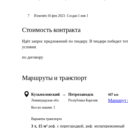
7
Изменён
16 фев 2023
.
Создан
1 янв 1
Стоимость контракта
Идёт запрос предложений по тендеру. В тендере победит то
условия.
по договору
Маршруты и транспорт
Кузьмоловский
→
Петрозаводск
447
км
Маршрут 
Ленинградская обл.
Республика Карелия
Кол-во машин:
1
Варианты транспорта
3 т
,
15 м³
реф. с перегородкой, реф. мультирежимный