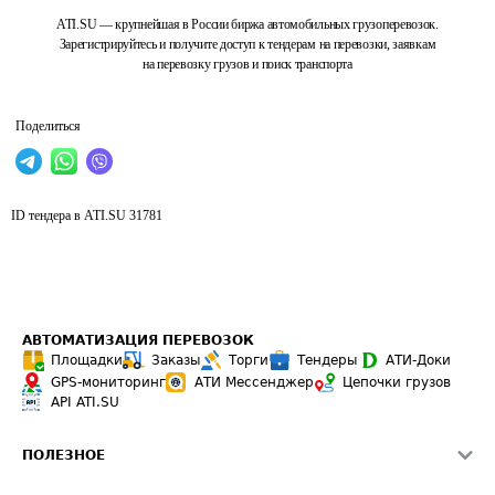
ATI.SU — крупнейшая в России биржа автомобильных грузоперевозок.
Зарегистрируйтесь и получите доступ к тендерам на перевозки, заявкам
на перевозку грузов и поиск транспорта
Поделиться
ID тендера в ATI.SU
31781
АВТОМАТИЗАЦИЯ ПЕРЕВОЗОК
Площадки
Заказы
Торги
Тендеры
АТИ-Доки
GPS-мониторинг
АТИ Мессенджер
Цепочки грузов
API ATI.SU
ПОЛЕЗНОЕ
Расчет расстояний