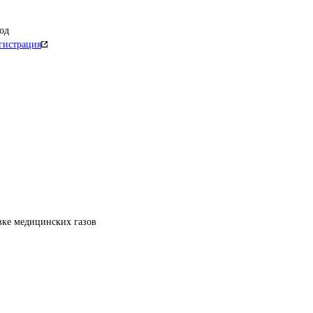
од
гистрация
вке медицинских газов