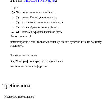
Маршрут на карте
2 275
км
Через
Чекшино
Вологодская область
,
→
Сямжа
Вологодская область
,
→
Верховажье
Вологодская область
,
→
Вельск
Архангельская область
,
→
Няндома
Архангельская область
Кол-во машин:
1
командировка 3 дня. торговых точек до 40, н/п будет больше по данному
маршруту.
Варианты транспорта
рефрижератор
,
медкнижка
5 т
,
20 м³
наличие отопителя в фургоне
Требования
Несколько поставщиков