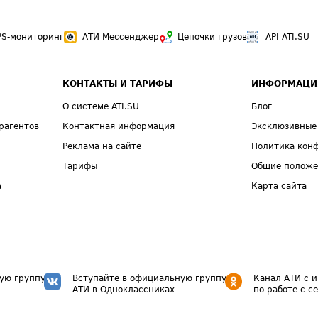
PS-мониторинг
АТИ Мессенджер
Цепочки грузов
API ATI.SU
КОНТАКТЫ И ТАРИФЫ
ИНФОРМАЦИ
О системе ATI.SU
Блог
рагентов
Контактная информация
Эксклюзивные
Реклама на сайте
Политика кон
Тарифы
Общие полож
а
Карта сайта
ую группу
Вступайте в официальную группу
Канал АТИ с 
АТИ в Одноклассниках
по работе с с