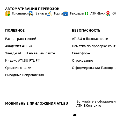
АВТОМАТИЗАЦИЯ ПЕРЕВОЗОК
Площадки
Заказы
Торги
Тендеры
АТИ-Доки
G
ПОЛЕЗНОЕ
БЕЗОПАСНОСТЬ
Расчет расстояний
ATI.SU о безопасности
Академия ATI.SU
Памятка по проверке конт
Звезды ATI.SU на вашем сайте
Светофор+
Индекс ATI.SU FTL РФ
Страхование
Средние ставки
О формировании Паспорт
Выгодные направления
Вступайте в официальн
МОБИЛЬНЫЕ ПРИЛОЖЕНИЯ ATI.SU
АТИ ВКонтакте