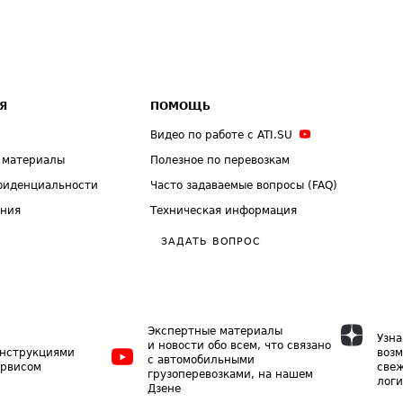
Я
ПОМОЩЬ
Видео по работе с ATI.SU
 материалы
Полезное по перевозкам
фиденциальности
Часто задаваемые вопросы (FAQ)
ения
Техническая информация
ЗАДАТЬ ВОПРОС
Экспертные материалы
Узна
и новости обо всем, что связано
инструкциями
возм
с автомобильными
ервисом
свеж
грузоперевозками, на нашем
логи
Дзене