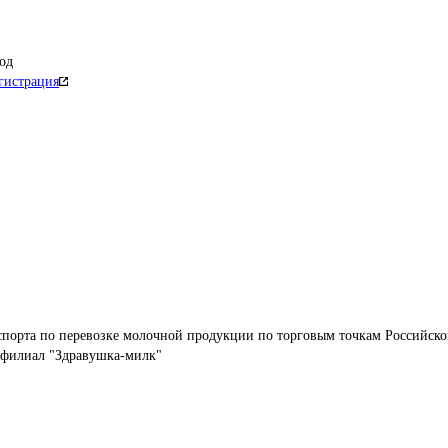
од
гистрация
спорта по перевозке молочной продукции по торговым точкам Российско
я филиал "Здравушка-милк"