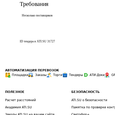
Требования
Несколько поставщиков
ID тендера в ATI.SU
31727
АВТОМАТИЗАЦИЯ ПЕРЕВОЗОК
Площадки
Заказы
Торги
Тендеры
АТИ-Доки
G
ПОЛЕЗНОЕ
БЕЗОПАСНОСТЬ
Расчет расстояний
ATI.SU о безопасности
Академия ATI.SU
Памятка по проверке конт
Звезды ATI.SU на вашем сайте
Светофор+