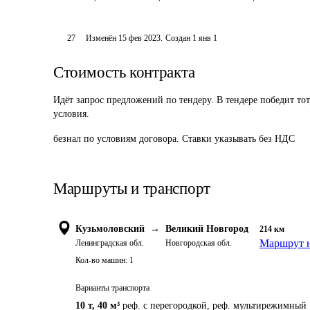
27
Изменён
15 фев 2023
.
Создан
1 янв 1
Стоимость контракта
Идёт запрос предложений по тендеру. В тендере победит то
условия.
безнал по условиям договора. Ставки указывать без НДС
Маршруты и транспорт
Кузьмоловский
→
Великий Новгород
214
км
Маршрут н
Ленинградская обл.
Новгородская обл.
Кол-во машин:
1
Варианты транспорта
10 т
,
40 м³
реф. с перегородкой, реф. мультирежимный