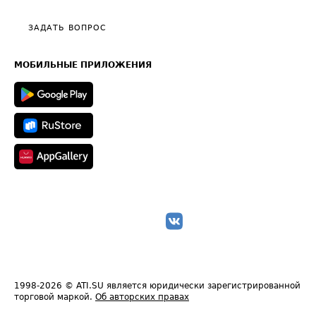
Видео по работе с ATI.SU
Политика конфиденциальности
Полезное по перевозкам
Общие положения
ЗАДАТЬ ВОПРОС
Часто задаваемые вопросы (FAQ)
Карта сайта
Техническая информация
МОБИЛЬНЫЕ ПРИЛОЖЕНИЯ
1998-2026
© ATI.SU является юридически зарегистрированной
торговой маркой.
Об авторских правах