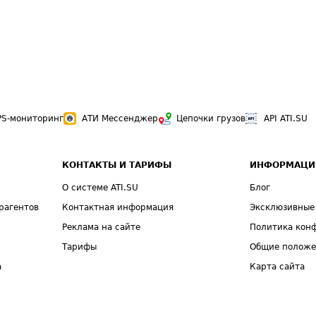
PS-мониторинг
АТИ Мессенджер
Цепочки грузов
API ATI.SU
КОНТАКТЫ И ТАРИФЫ
ИНФОРМАЦИ
О системе ATI.SU
Блог
рагентов
Контактная информация
Эксклюзивные
Реклама на сайте
Политика кон
Тарифы
Общие полож
а
Карта сайта