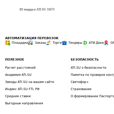
ID тендера в ATI.SU
31673
АВТОМАТИЗАЦИЯ ПЕРЕВОЗОК
Площадки
Заказы
Торги
Тендеры
АТИ-Доки
G
ПОЛЕЗНОЕ
БЕЗОПАСНОСТЬ
Расчет расстояний
ATI.SU о безопасности
Академия ATI.SU
Памятка по проверке конт
Звезды ATI.SU на вашем сайте
Светофор+
Индекс ATI.SU FTL РФ
Страхование
Средние ставки
О формировании Паспорт
Выгодные направления