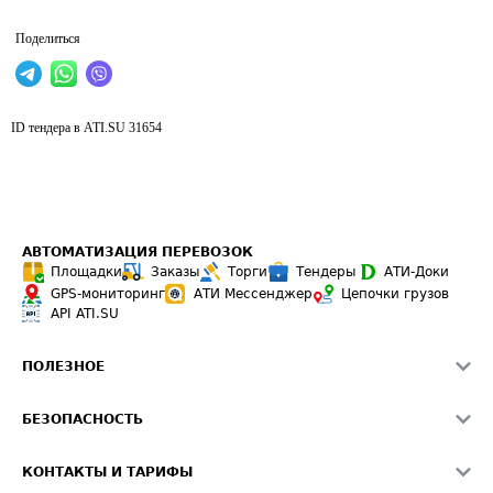
Поделиться
ID тендера в ATI.SU
31654
АВТОМАТИЗАЦИЯ ПЕРЕВОЗОК
Площадки
Заказы
Торги
Тендеры
АТИ-Доки
GPS-мониторинг
АТИ Мессенджер
Цепочки грузов
API ATI.SU
ПОЛЕЗНОЕ
Расчет расстояний
БЕЗОПАСНОСТЬ
Академия ATI.SU
ATI.SU о безопасности
Звезды ATI.SU на вашем сайте
КОНТАКТЫ И ТАРИФЫ
Памятка по проверке контрагентов