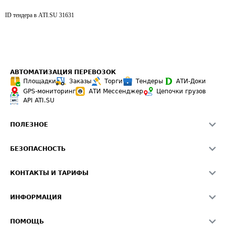
ID тендера в ATI.SU
31631
АВТОМАТИЗАЦИЯ ПЕРЕВОЗОК
Площадки
Заказы
Торги
Тендеры
АТИ-Доки
GPS-мониторинг
АТИ Мессенджер
Цепочки грузов
API ATI.SU
ПОЛЕЗНОЕ
Расчет расстояний
БЕЗОПАСНОСТЬ
Академия ATI.SU
ATI.SU о безопасности
Звезды ATI.SU на вашем сайте
КОНТАКТЫ И ТАРИФЫ
Памятка по проверке контрагентов
Индекс ATI.SU FTL РФ
О системе ATI.SU
Светофор+
Средние ставки
ИНФОРМАЦИЯ
Контактная информация
Страхование
Выгодные направления
Блог
Реклама на сайте
О формировании Паспорта
ПОМОЩЬ