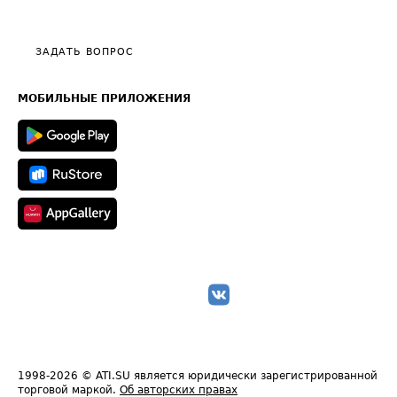
Эксклюзивные материалы
Тарифы
Видео по работе с ATI.SU
Политика конфиденциальности
Полезное по перевозкам
Общие положения
ЗАДАТЬ ВОПРОС
Часто задаваемые вопросы (FAQ)
Карта сайта
Техническая информация
МОБИЛЬНЫЕ ПРИЛОЖЕНИЯ
1998-2026
© ATI.SU является юридически зарегистрированной
торговой маркой.
Об авторских правах