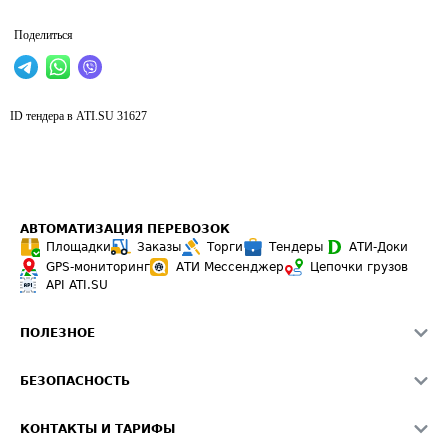
Поделиться
ID тендера в ATI.SU
31627
АВТОМАТИЗАЦИЯ ПЕРЕВОЗОК
Площадки
Заказы
Торги
Тендеры
АТИ-Доки
GPS-мониторинг
АТИ Мессенджер
Цепочки грузов
API ATI.SU
ПОЛЕЗНОЕ
Расчет расстояний
БЕЗОПАСНОСТЬ
Академия ATI.SU
ATI.SU о безопасности
Звезды ATI.SU на вашем сайте
КОНТАКТЫ И ТАРИФЫ
Памятка по проверке контрагентов