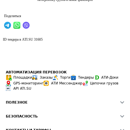
Поделиться
ID тендера в ATI.SU
31605
АВТОМАТИЗАЦИЯ ПЕРЕВОЗОК
Площадки
Заказы
Торги
Тендеры
АТИ-Доки
GPS-мониторинг
АТИ Мессенджер
Цепочки грузов
API ATI.SU
ПОЛЕЗНОЕ
Расчет расстояний
БЕЗОПАСНОСТЬ
Академия ATI.SU
ATI.SU о безопасности
Звезды ATI.SU на вашем сайте