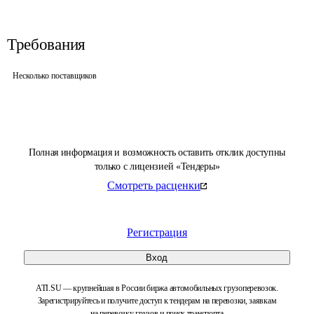
Требования
Несколько поставщиков
Полная информация и возможность оставить отклик доступны
только с лицензией «Тендеры»
Смотреть расценки
Регистрация
Вход
ATI.SU — крупнейшая в России биржа автомобильных грузоперевозок.
Зарегистрируйтесь и получите доступ к тендерам на перевозки, заявкам
на перевозку грузов и поиск транспорта