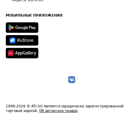
Общие положения
ЗАДАТЬ ВОПРОС
Часто задаваемые вопросы (FAQ)
Карта сайта
Техническая информация
МОБИЛЬНЫЕ ПРИЛОЖЕНИЯ
1998-2026
© ATI.SU является юридически зарегистрированной
торговой маркой.
Об авторских правах