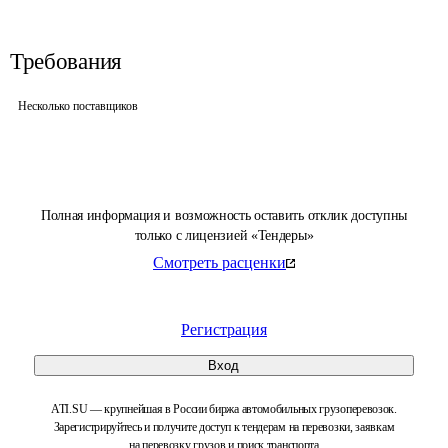
Требования
Несколько поставщиков
Полная информация и возможность оставить отклик доступны
только с лицензией «Тендеры»
Смотреть расценки
Регистрация
Вход
ATI.SU — крупнейшая в России биржа автомобильных грузоперевозок.
Зарегистрируйтесь и получите доступ к тендерам на перевозки, заявкам
на перевозку грузов и поиск транспорта