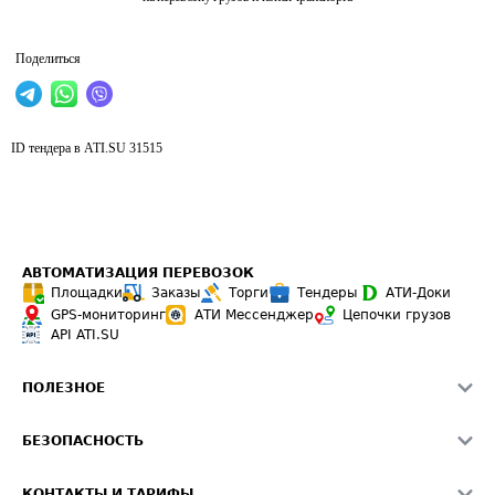
Поделиться
ID тендера в ATI.SU
31515
АВТОМАТИЗАЦИЯ ПЕРЕВОЗОК
Площадки
Заказы
Торги
Тендеры
АТИ-Доки
GPS-мониторинг
АТИ Мессенджер
Цепочки грузов
API ATI.SU
ПОЛЕЗНОЕ
Расчет расстояний
БЕЗОПАСНОСТЬ
Академия ATI.SU
ATI.SU о безопасности
Звезды ATI.SU на вашем сайте
КОНТАКТЫ И ТАРИФЫ