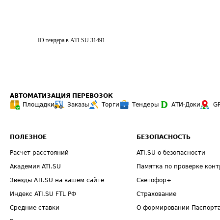
ID тендера в ATI.SU
31491
АВТОМАТИЗАЦИЯ ПЕРЕВОЗОК
Площадки
Заказы
Торги
Тендеры
АТИ-Доки
G
ПОЛЕЗНОЕ
БЕЗОПАСНОСТЬ
Расчет расстояний
ATI.SU о безопасности
Академия ATI.SU
Памятка по проверке конт
Звезды ATI.SU на вашем сайте
Светофор+
Индекс ATI.SU FTL РФ
Страхование
Средние ставки
О формировании Паспорт