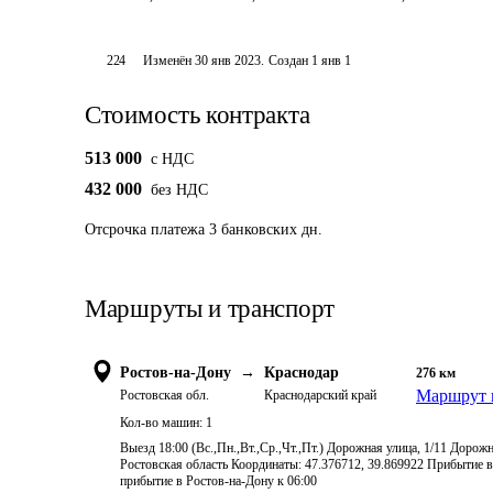
224
Изменён
30 янв 2023
.
Создан
1 янв 1
Стоимость контракта
513 000
c НДС
432 000
без НДС
Отсрочка платежа
3
банковских дн.
Маршруты и транспорт
Ростов-на-Дону
→
Краснодар
276
км
Маршрут 
Ростовская обл.
Краснодарский край
Кол-во машин:
1
Выезд 18:00 (Вс.,Пн.,Вт.,Ср.,Чт.,Пт.) Дорожная улица, 1/11 Дорож
Ростовская область Координаты: 47.376712, 39.869922 Прибытие в 0
прибытие в Ростов-на-Дону к 06:00