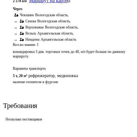
Маршрут на карте
2 278
км
Через
Чекшино
Вологодская область
,
→
Сямжа
Вологодская область
,
→
Верховажье
Вологодская область
,
→
Вельск
Архангельская область
,
→
Няндома
Архангельская область
Кол-во машин:
1
командировка 3 дня. торговых точек до 40, н/п будет больше по данному
маршруту.
Варианты транспорта
рефрижератор
,
медкнижка
5 т
,
20 м³
наличие отопителя в фургоне
Требования
Несколько поставщиков