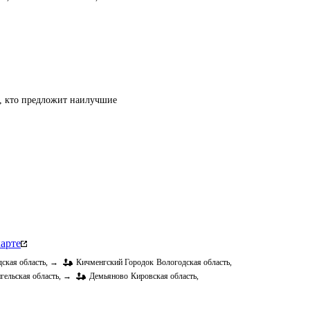
т, кто предложит наилучшие
арте
ская область
,
→
Кичменгский Городок
Вологодская область
,
гельская область
,
→
Демьяново
Кировская область
,