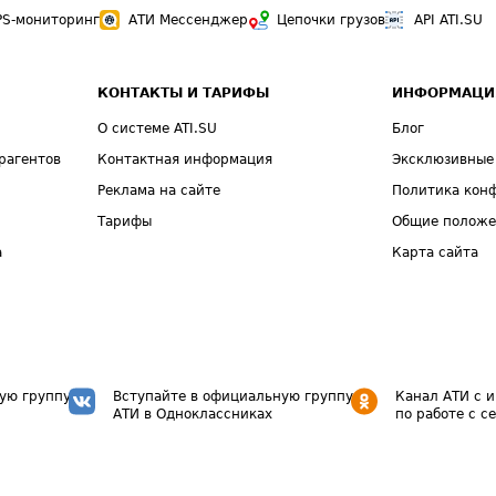
PS-мониторинг
АТИ Мессенджер
Цепочки грузов
API ATI.SU
КОНТАКТЫ И ТАРИФЫ
ИНФОРМАЦИ
О системе ATI.SU
Блог
рагентов
Контактная информация
Эксклюзивные
Реклама на сайте
Политика кон
Тарифы
Общие полож
а
Карта сайта
ую группу
Вступайте в официальную группу
Канал АТИ с 
АТИ в Одноклассниках
по работе с с