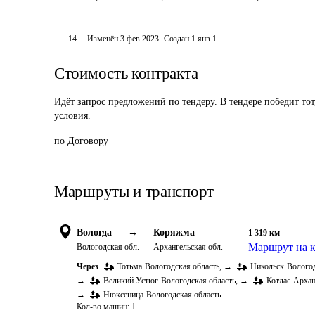
14
Изменён
3 фев 2023
.
Создан
1 янв 1
Стоимость контракта
Идёт запрос предложений по тендеру. В тендере победит то
условия.
по Договору
Маршруты и транспорт
Вологда
→
Коряжма
1 319
км
Маршрут на к
Вологодская обл.
Архангельская обл.
Через
Тотьма
Вологодская область
,
→
Никольск
Вологод
→
Великий Устюг
Вологодская область
,
→
Котлас
Архан
→
Нюксеница
Вологодская область
Кол-во машин:
1