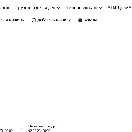
ашин
Грузовладельцам
Перевозчикам
АТИ-Доки
А
Ваши машины
Добавить машину
Заказы
Окончание тендера
23, 20:00
02.02.23, 20:00