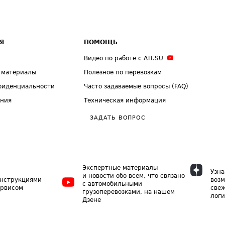
Я
ПОМОЩЬ
Видео по работе с ATI.SU
 материалы
Полезное по перевозкам
фиденциальности
Часто задаваемые вопросы (FAQ)
ения
Техническая информация
ЗАДАТЬ ВОПРОС
Экспертные материалы
Узна
и новости обо всем, что связано
инструкциями
возм
с автомобильными
ервисом
свеж
грузоперевозками, на нашем
логи
Дзене