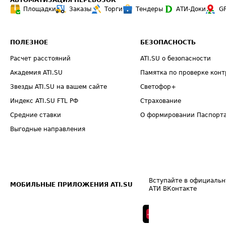
АВТОМАТИЗАЦИЯ ПЕРЕВОЗОК
Площадки
Заказы
Торги
Тендеры
АТИ-Доки
G
ПОЛЕЗНОЕ
БЕЗОПАСНОСТЬ
Расчет расстояний
ATI.SU о безопасности
Академия ATI.SU
Памятка по проверке конт
Звезды ATI.SU на вашем сайте
Светофор+
Индекс ATI.SU FTL РФ
Страхование
Средние ставки
О формировании Паспорт
Выгодные направления
Вступайте в официальн
МОБИЛЬНЫЕ ПРИЛОЖЕНИЯ ATI.SU
АТИ ВКонтакте