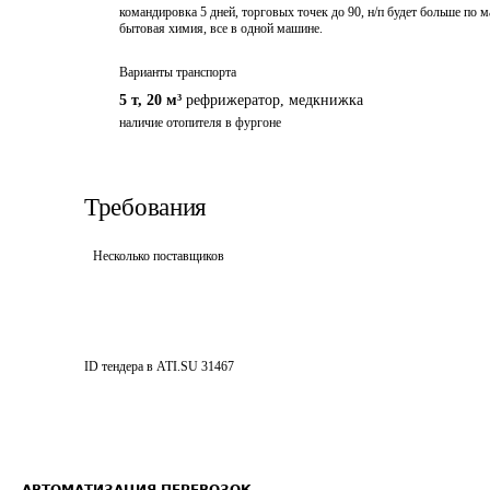
командировка 5 дней, торговых точек до 90, н/п будет больше по
бытовая химия, все в одной машине.
Варианты транспорта
5 т
,
20 м³
рефрижератор
,
медкнижка
наличие отопителя в фургоне
Требования
Несколько поставщиков
ID тендера в ATI.SU
31467