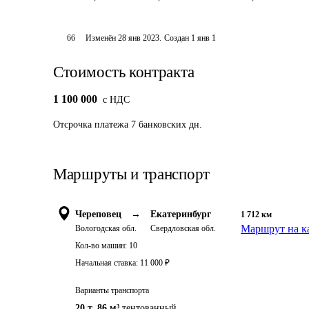
66
Изменён
28 янв 2023
.
Создан
1 янв 1
Стоимость контракта
1 100 000
c НДС
Отсрочка платежа
7
банковских дн.
Маршруты и транспорт
Череповец
→
Екатеринбург
1 712
км
Маршрут на к
Вологодская обл.
Свердловская обл.
Кол-во машин:
10
Начальная ставка:
11 000
₽
Варианты транспорта
20 т
,
86 м³
тентованный