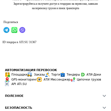
Зарегистрируйтесь и получите доступ к тендерам на перевозки, заявкам
на перевозку грузов и поиск транспорта
Поделиться
ID тендера в ATI.SU
31367
АВТОМАТИЗАЦИЯ ПЕРЕВОЗОК
Площадки
Заказы
Торги
Тендеры
АТИ-Доки
GPS-мониторинг
АТИ Мессенджер
Цепочки грузов
API ATI.SU
ПОЛЕЗНОЕ
Расчет расстояний
БЕЗОПАСНОСТЬ
Академия ATI.SU