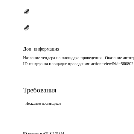
Доп. информация
Название тендера на площадке проведения: 
 Оказание авто
ID тендера на площадке проведения: 
action=view&id=580802
Требования
Несколько поставщиков
ID тендера в ATI.SU
31344