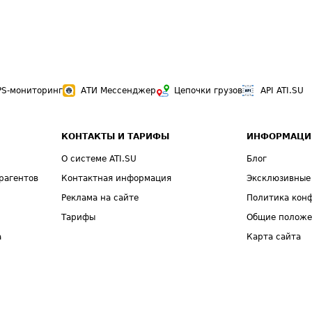
PS-мониторинг
АТИ Мессенджер
Цепочки грузов
API ATI.SU
КОНТАКТЫ И ТАРИФЫ
ИНФОРМАЦИ
О системе ATI.SU
Блог
рагентов
Контактная информация
Эксклюзивные
Реклама на сайте
Политика кон
Тарифы
Общие полож
а
Карта сайта