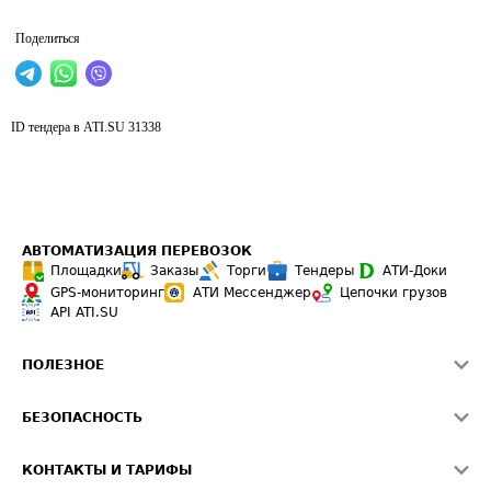
Поделиться
ID тендера в ATI.SU
31338
АВТОМАТИЗАЦИЯ ПЕРЕВОЗОК
Площадки
Заказы
Торги
Тендеры
АТИ-Доки
GPS-мониторинг
АТИ Мессенджер
Цепочки грузов
API ATI.SU
ПОЛЕЗНОЕ
Расчет расстояний
БЕЗОПАСНОСТЬ
Академия ATI.SU
ATI.SU о безопасности
Звезды ATI.SU на вашем сайте
КОНТАКТЫ И ТАРИФЫ
Памятка по проверке контрагентов