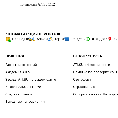
ID тендера в ATI.SU
31324
АВТОМАТИЗАЦИЯ ПЕРЕВОЗОК
Площадки
Заказы
Торги
Тендеры
АТИ-Доки
G
ПОЛЕЗНОЕ
БЕЗОПАСНОСТЬ
Расчет расстояний
ATI.SU о безопасности
Академия ATI.SU
Памятка по проверке конт
Звезды ATI.SU на вашем сайте
Светофор+
Индекс ATI.SU FTL РФ
Страхование
Средние ставки
О формировании Паспорт
Выгодные направления