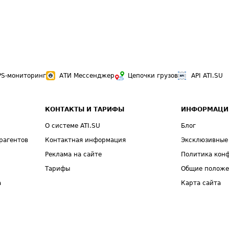
PS-мониторинг
АТИ Мессенджер
Цепочки грузов
API ATI.SU
КОНТАКТЫ И ТАРИФЫ
ИНФОРМАЦИ
О системе ATI.SU
Блог
рагентов
Контактная информация
Эксклюзивные
Реклама на сайте
Политика кон
Тарифы
Общие полож
а
Карта сайта