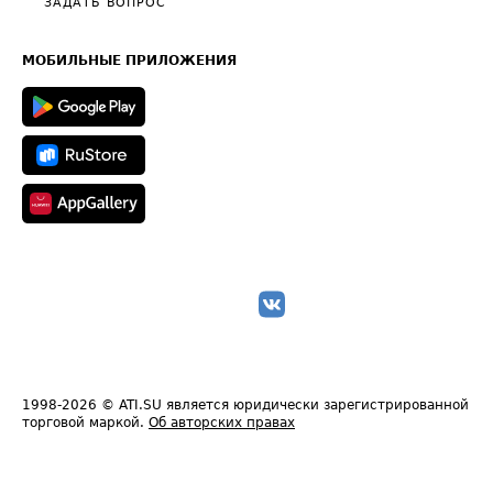
Общие положения
ЗАДАТЬ ВОПРОС
Часто задаваемые вопросы (FAQ)
Карта сайта
Техническая информация
МОБИЛЬНЫЕ ПРИЛОЖЕНИЯ
1998-2026
© ATI.SU является юридически зарегистрированной
торговой маркой.
Об авторских правах