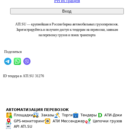
Регистрация
Вход
ATI.SU — крупнейшая в России биржа автомобильных грузоперевозок.
Зарегистрируйтесь и получите доступ к тендерам на перевозки, заявкам
на перевозку грузов и поиск транспорта
Поделиться
ID тендера в ATI.SU
31276
АВТОМАТИЗАЦИЯ ПЕРЕВОЗОК
Площадки
Заказы
Торги
Тендеры
АТИ-Доки
GPS-мониторинг
АТИ Мессенджер
Цепочки грузов
API ATI.SU