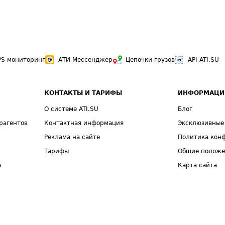
PS-мониторинг
АТИ Мессенджер
Цепочки грузов
API ATI.SU
КОНТАКТЫ И ТАРИФЫ
ИНФОРМАЦИ
О системе ATI.SU
Блог
рагентов
Контактная информация
Эксклюзивные
Реклама на сайте
Политика кон
Тарифы
Общие полож
а
Карта сайта