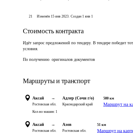
21
Изменён
15 янв 2023
.
Создан
1 янв 1
Стоимость контракта
Идёт запрос предложений по тендеру. В тендере победит то
условия.
По получению  оригиналов документов  
Маршруты и транспорт
Аксай
→
Адлер (Сочи г/о)
580
км
Маршрут на к
Ростовская обл.
Краснодарский край
Кол-во машин:
1
Аксай
→
Азов
51
км
Маршрут на карт
Ростовская обл.
Ростовская обл.