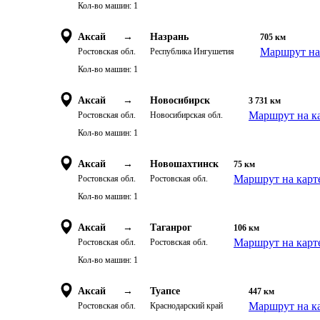
Кол-во машин:
1
Аксай
→
Назрань
705
км
Маршрут на
Ростовская обл.
Республика Ингушетия
Кол-во машин:
1
Аксай
→
Новосибирск
3 731
км
Маршрут на к
Ростовская обл.
Новосибирская обл.
Кол-во машин:
1
Аксай
→
Новошахтинск
75
км
Маршрут на карт
Ростовская обл.
Ростовская обл.
Кол-во машин:
1
Аксай
→
Таганрог
106
км
Маршрут на карт
Ростовская обл.
Ростовская обл.
Кол-во машин:
1
Аксай
→
Туапсе
447
км
Маршрут на к
Ростовская обл.
Краснодарский край