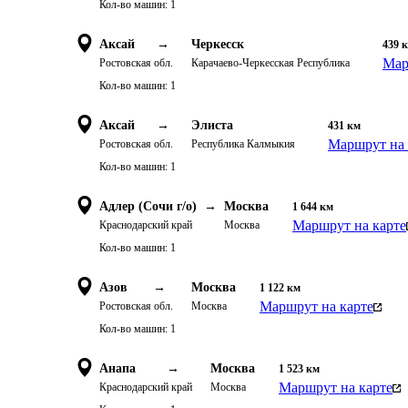
Кол-во машин:
1
Аксай
→
Черкесск
439
Мар
Ростовская обл.
Карачаево-Черкесская Республика
Кол-во машин:
1
Аксай
→
Элиста
431
км
Маршрут на 
Ростовская обл.
Республика Калмыкия
Кол-во машин:
1
Адлер (Сочи г/о)
→
Москва
1 644
км
Маршрут на карте
Краснодарский край
Москва
Кол-во машин:
1
Азов
→
Москва
1 122
км
Маршрут на карте
Ростовская обл.
Москва
Кол-во машин:
1
Анапа
→
Москва
1 523
км
Маршрут на карте
Краснодарский край
Москва