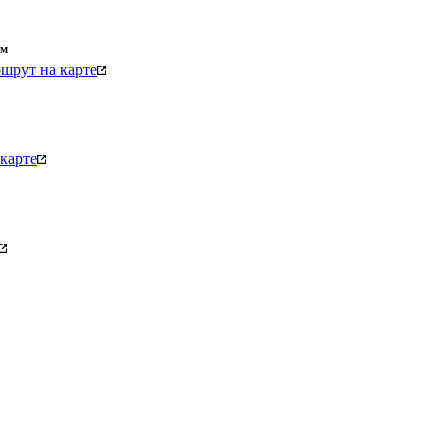
км
шрут на карте
карте