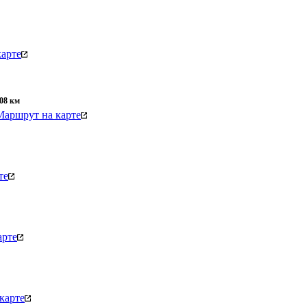
арте
08
км
Маршрут на карте
те
арте
карте