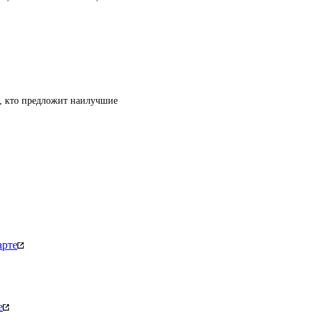
т, кто предложит наилучшие
арте
е