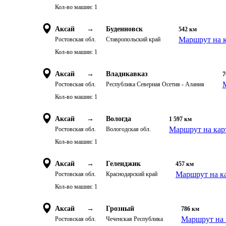
Кол-во машин:
1
Аксай
→
Буденновск
542
км
Маршрут на к
Ростовская обл.
Ставропольский край
Кол-во машин:
1
Аксай
→
Владикавказ
7
Ростовская обл.
Республика Северная Осетия - Алания
Кол-во машин:
1
Аксай
→
Вологда
1 597
км
Маршрут на кар
Ростовская обл.
Вологодская обл.
Кол-во машин:
1
Аксай
→
Геленджик
457
км
Маршрут на к
Ростовская обл.
Краснодарский край
Кол-во машин:
1
Аксай
→
Грозный
786
км
Маршрут на 
Ростовская обл.
Чеченская Республика