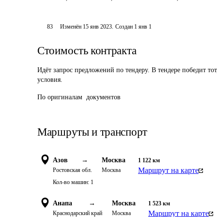
83
Изменён
15 янв 2023
.
Создан
1 янв 1
Стоимость контракта
Идёт запрос предложений по тендеру. В тендере победит то
условия.
По оригиналам  документов 
Маршруты и транспорт
Азов
→
Москва
1 122
км
Маршрут на карте
Ростовская обл.
Москва
Кол-во машин:
1
Анапа
→
Москва
1 523
км
Маршрут на карте
Краснодарский край
Москва