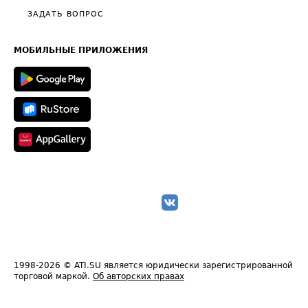
Полезное по перевозкам
Общие положения
ЗАДАТЬ ВОПРОС
Часто задаваемые вопросы (FAQ)
Карта сайта
Техническая информация
МОБИЛЬНЫЕ ПРИЛОЖЕНИЯ
1998-2026
© ATI.SU является юридически зарегистрированной
торговой маркой.
Об авторских правах