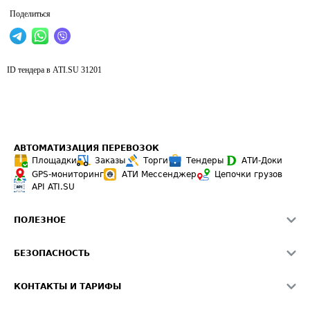
Поделиться
ID тендера в ATI.SU
31201
АВТОМАТИЗАЦИЯ ПЕРЕВОЗОК
Площадки
Заказы
Торги
Тендеры
АТИ-Доки
GPS-мониторинг
АТИ Мессенджер
Цепочки грузов
API ATI.SU
ПОЛЕЗНОЕ
Расчет расстояний
БЕЗОПАСНОСТЬ
Академия ATI.SU
ATI.SU о безопасности
Звезды ATI.SU на вашем сайте
КОНТАКТЫ И ТАРИФЫ
Памятка по проверке контрагентов
Индекс ATI.SU FTL РФ
О системе ATI.SU