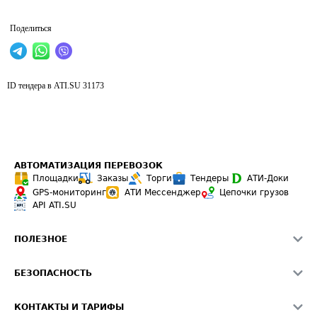
Поделиться
ID тендера в ATI.SU
31173
АВТОМАТИЗАЦИЯ ПЕРЕВОЗОК
Площадки
Заказы
Торги
Тендеры
АТИ-Доки
GPS-мониторинг
АТИ Мессенджер
Цепочки грузов
API ATI.SU
ПОЛЕЗНОЕ
Расчет расстояний
БЕЗОПАСНОСТЬ
Академия ATI.SU
ATI.SU о безопасности
Звезды ATI.SU на вашем сайте
КОНТАКТЫ И ТАРИФЫ
Памятка по проверке контрагентов