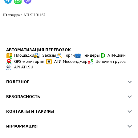
ID тендера в ATI.SU
31167
АВТОМАТИЗАЦИЯ ПЕРЕВОЗОК
Площадки
Заказы
Торги
Тендеры
АТИ-Доки
GPS-мониторинг
АТИ Мессенджер
Цепочки грузов
API ATI.SU
ПОЛЕЗНОЕ
Расчет расстояний
БЕЗОПАСНОСТЬ
Академия ATI.SU
ATI.SU о безопасности
Звезды ATI.SU на вашем сайте
КОНТАКТЫ И ТАРИФЫ
Памятка по проверке контрагентов
Индекс ATI.SU FTL РФ
О системе ATI.SU
Светофор+
Средние ставки
ИНФОРМАЦИЯ
Контактная информация
Страхование
Выгодные направления
Блог