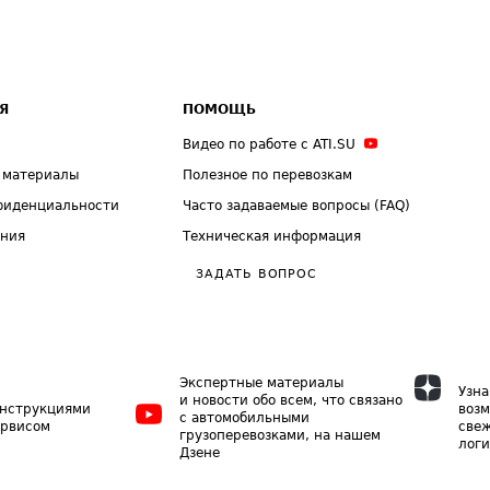
Я
ПОМОЩЬ
Видео по работе с ATI.SU
 материалы
Полезное по перевозкам
фиденциальности
Часто задаваемые вопросы (FAQ)
ения
Техническая информация
ЗАДАТЬ ВОПРОС
Экспертные материалы
Узна
и новости обо всем, что связано
инструкциями
возм
с автомобильными
ервисом
свеж
грузоперевозками, на нашем
логи
Дзене