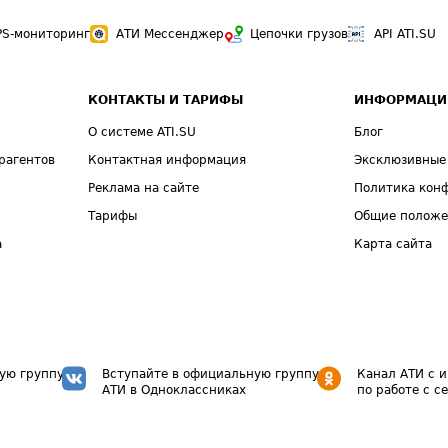
PS-мониторинг
АТИ Мессенджер
Цепочки грузов
API ATI.SU
КОНТАКТЫ И ТАРИФЫ
ИНФОРМАЦИ
О системе ATI.SU
Блог
рагентов
Контактная информация
Эксклюзивные
Реклама на сайте
Политика кон
Тарифы
Общие полож
а
Карта сайта
ую группу
Вступайте в официальную группу
Канал АТИ с 
АТИ в Одноклассниках
по работе с с