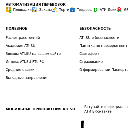
АВТОМАТИЗАЦИЯ ПЕРЕВОЗОК
Площадки
Заказы
Торги
Тендеры
АТИ-Доки
G
ПОЛЕЗНОЕ
БЕЗОПАСНОСТЬ
Расчет расстояний
ATI.SU о безопасности
Академия ATI.SU
Памятка по проверке конт
Звезды ATI.SU на вашем сайте
Светофор+
Индекс ATI.SU FTL РФ
Страхование
Средние ставки
О формировании Паспорт
Выгодные направления
Вступайте в официальн
МОБИЛЬНЫЕ ПРИЛОЖЕНИЯ ATI.SU
АТИ ВКонтакте