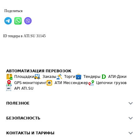
Поделиться
ID тендера в ATI.SU
31145
АВТОМАТИЗАЦИЯ ПЕРЕВОЗОК
Площадки
Заказы
Торги
Тендеры
АТИ-Доки
GPS-мониторинг
АТИ Мессенджер
Цепочки грузов
API ATI.SU
ПОЛЕЗНОЕ
Расчет расстояний
БЕЗОПАСНОСТЬ
Академия ATI.SU
ATI.SU о безопасности
Звезды ATI.SU на вашем сайте
КОНТАКТЫ И ТАРИФЫ
Памятка по проверке контрагентов