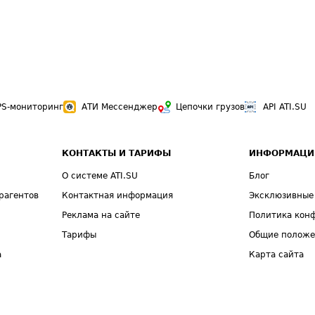
PS-мониторинг
АТИ Мессенджер
Цепочки грузов
API ATI.SU
КОНТАКТЫ И ТАРИФЫ
ИНФОРМАЦИ
О системе ATI.SU
Блог
рагентов
Контактная информация
Эксклюзивные
Реклама на сайте
Политика кон
Тарифы
Общие полож
а
Карта сайта