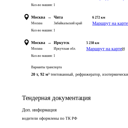
Кол-во машин:
1
Москва
→
Чита
6 272
км
Маршрут на карте
Москва
Забайкальский край
Кол-во машин:
1
Москва
→
Иркутск
5 238
км
Маршрут на карте
Москва
Иркутская обл.
Кол-во машин:
1
Варианты транспорта
20 т
,
92 м³
тентованный, рефрижератор, изотермическ
Тендерная документация
Доп. информация
водители оформлены по ТК РФ