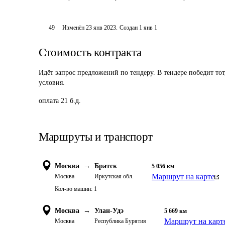
49
Изменён
23 янв 2023
.
Создан
1 янв 1
Стоимость контракта
Идёт запрос предложений по тендеру. В тендере победит то
условия.
оплата 21 б.д.
Маршруты и транспорт
Москва
→
Братск
5 056
км
Маршрут на карте
Москва
Иркутская обл.
Кол-во машин:
1
Москва
→
Улан-Удэ
5 669
км
Маршрут на карт
Москва
Республика Бурятия