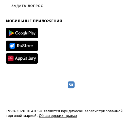
Полезное по перевозкам
Общие положения
ЗАДАТЬ ВОПРОС
Часто задаваемые вопросы (FAQ)
Карта сайта
Техническая информация
МОБИЛЬНЫЕ ПРИЛОЖЕНИЯ
1998-2026
© ATI.SU является юридически зарегистрированной
торговой маркой.
Об авторских правах